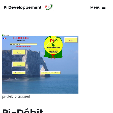
Pi Développement
Menu
Aller
au
contenu
pi-debit-accueil
Pi-Débit