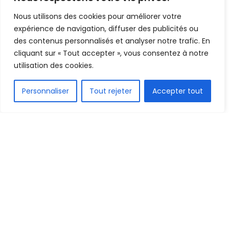
Nous utilisons des cookies pour améliorer votre
expérience de navigation, diffuser des publicités ou
Contactez-Nous
des contenus personnalisés et analyser notre trafic. En
cliquant sur « Tout accepter », vous consentez à notre
pisarl81@gmail.com
utilisation des cookies.
05 32 56 15 30
3498 route de Caunan
Personnaliser
Tout rejeter
Accepter tout
81290 LABRUGUIERE
Horaire
Lundi Mardi Jeudi Vendredi
8h45-12h30 | 13h30-17h30
(16h30 vendredi)
Mercredi : contact par email
(ou mobile pour urgence)
Mentions légales
Link